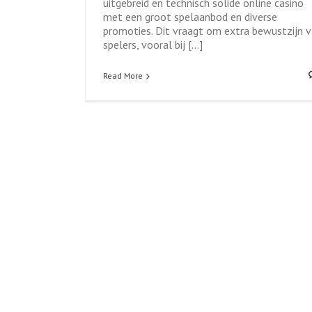
uitgebreid en technisch solide online casino
met een groot spelaanbod en diverse
promoties. Dit vraagt om extra bewustzijn 
spelers, vooral bij […]
Read More