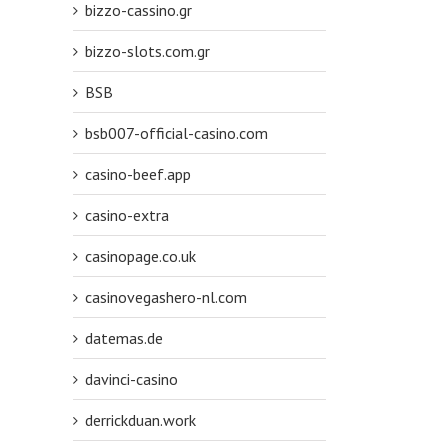
bizzo-cassino.gr
bizzo-slots.com.gr
BSB
bsb007-official-casino.com
casino-beef.app
casino-extra
casinopage.co.uk
casinovegashero-nl.com
datemas.de
davinci-casino
derrickduan.work