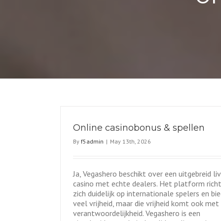
Online casinobonus & spellen
By
f5admin
|
May 13th, 2026
Ja, Vegashero beschikt over een uitgebreid li
casino met echte dealers. Het platform rich
zich duidelijk op internationale spelers en bi
veel vrijheid, maar die vrijheid komt ook met
verantwoordelijkheid. Vegashero is een