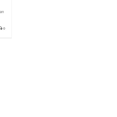
van
0