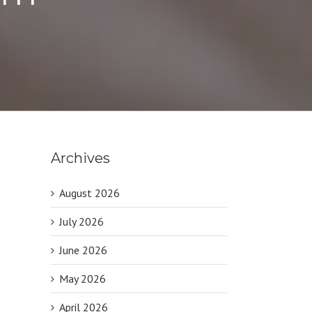
Archives
August 2026
July 2026
June 2026
May 2026
April 2026