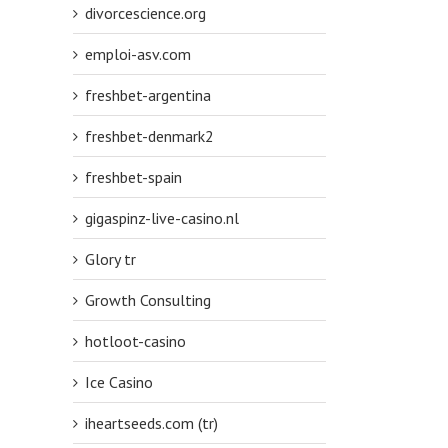
divorcescience.org
emploi-asv.com
freshbet-argentina
freshbet-denmark2
freshbet-spain
gigaspinz-live-casino.nl
Glory tr
Growth Consulting
hotloot-casino
Ice Casino
iheartseeds.com (tr)