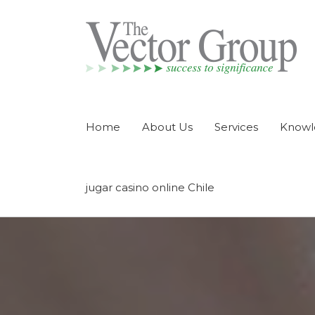
Home
About Us
Services
Knowl
jugar casino online Chile