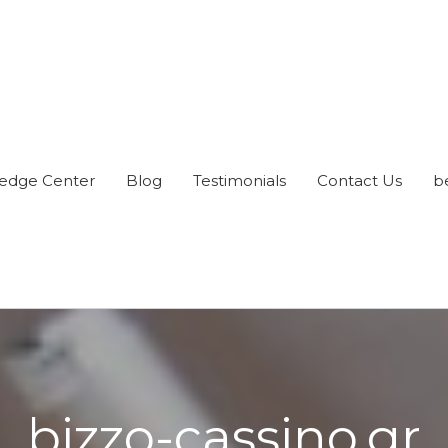
edge Center
Blog
Testimonials
Contact Us
b
bizzo-cassino.gr