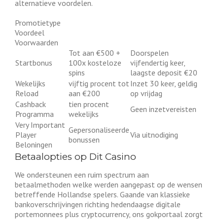
alternatieve voordelen.
Promotietype
Voordeel
Voorwaarden
Tot aan €500 +
Doorspelen
Startbonus
100x kosteloze
vijfendertig keer,
spins
laagste deposit €20
Wekelijks
vijftig procent tot
Inzet 30 keer, geldig
Reload
aan €200
op vrijdag
Cashback
tien procent
Geen inzetvereisten
Programma
wekelijks
Very Important
Gepersonaliseerde
Player
Via uitnodiging
bonussen
Beloningen
Betaalopties op Dit Casino
We ondersteunen een ruim spectrum aan
betaalmethoden welke werden aangepast op de wensen
betreffende Hollandse spelers. Gaande van klassieke
bankoverschrijvingen richting hedendaagse digitale
portemonnees plus cryptocurrency, ons gokportaal zorgt