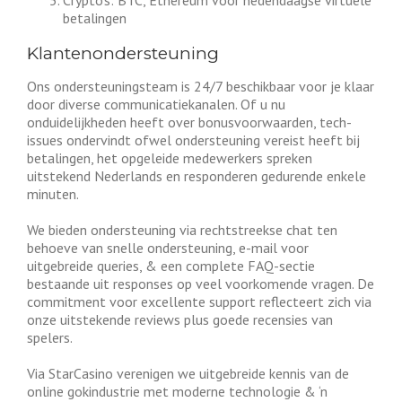
betalingen
Klantenondersteuning
Ons ondersteuningsteam is 24/7 beschikbaar voor je klaar
door diverse communicatiekanalen. Of u nu
onduidelijkheden heeft over bonusvoorwaarden, tech-
issues ondervindt ofwel ondersteuning vereist heeft bij
betalingen, het opgeleide medewerkers spreken
uitstekend Nederlands en responderen gedurende enkele
minuten.
We bieden ondersteuning via rechtstreekse chat ten
behoeve van snelle ondersteuning, e-mail voor
uitgebreide queries, & een complete FAQ-sectie
bestaande uit responses op veel voorkomende vragen. De
commitment voor excellente support reflecteert zich via
onze uitstekende reviews plus goede recensies van
spelers.
Via StarCasino verenigen we uitgebreide kennis van de
online gokindustrie met moderne technologie & ‘n