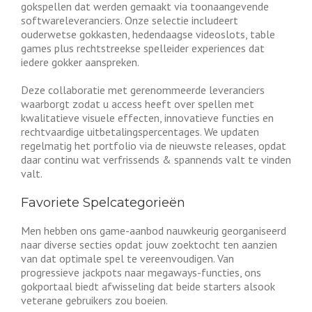
gokspellen dat werden gemaakt via toonaangevende
softwareleveranciers. Onze selectie includeert
ouderwetse gokkasten, hedendaagse videoslots, table
games plus rechtstreekse spelleider experiences dat
iedere gokker aanspreken.
Deze collaboratie met gerenommeerde leveranciers
waarborgt zodat u access heeft over spellen met
kwalitatieve visuele effecten, innovatieve functies en
rechtvaardige uitbetalingspercentages. We updaten
regelmatig het portfolio via de nieuwste releases, opdat
daar continu wat verfrissends & spannends valt te vinden
valt.
Favoriete Spelcategorieën
Men hebben ons game-aanbod nauwkeurig georganiseerd
naar diverse secties opdat jouw zoektocht ten aanzien
van dat optimale spel te vereenvoudigen. Van
progressieve jackpots naar megaways-functies, ons
gokportaal biedt afwisseling dat beide starters alsook
veterane gebruikers zou boeien.