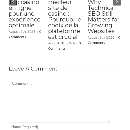
op casino
meilleur
Why
36Ve
n ligne
site de
Technical
Casin
our une
casino :
SEO Still
Your
xpérience
Pourquoi le
Matters for
Gate
ptimale
choix de la
Growing
Top-T
plateforme
Websites
Onlin
gust 7th, 2026
|
0
est crucial
Gami
omments
August 8th, 2026
|
0
Excel
Comments
August 7th, 2026
|
0
Comments
August 7t
Comment
Leave A Comment 