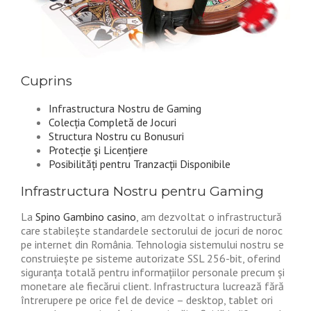
Cuprins
Infrastructura Nostru de Gaming
Colecția Completă de Jocuri
Structura Nostru cu Bonusuri
Protecție şi Licențiere
Posibilități pentru Tranzacții Disponibile
Infrastructura Nostru pentru Gaming
La
Spino Gambino casino
, am dezvoltat o infrastructură
care stabilește standardele sectorului de jocuri de noroc
pe internet din România. Tehnologia sistemului nostru se
construiește pe sisteme autorizate SSL 256-bit, oferind
siguranța totală pentru informațiilor personale precum și
monetare ale fiecărui client. Infrastructura lucrează fără
întrerupere pe orice fel de device – desktop, tablet ori