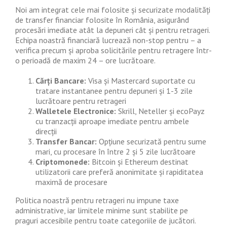
Noi am integrat cele mai folosite și securizate modalități
de transfer financiar folosite în România, asigurând
procesări imediate atât la depuneri cât și pentru retrageri.
Echipa noastră financiară lucrează non-stop pentru – a
verifica precum și aproba solicitările pentru retragere într-
o perioadă de maxim 24 – ore lucrătoare.
Cărți Bancare:
Visa și Mastercard suportate cu
tratare instantanee pentru depuneri și 1-3 zile
lucrătoare pentru retrageri
Walletele Electronice:
Skrill, Neteller și ecoPayz
cu tranzacții aproape imediate pentru ambele
direcții
Transfer Bancar:
Opțiune securizată pentru sume
mari, cu procesare în între 2 și 5 zile lucrătoare
Criptomonede:
Bitcoin și Ethereum destinat
utilizatorii care preferă anonimitate și rapiditatea
maximă de procesare
Politica noastră pentru retrageri nu impune taxe
administrative, iar limitele minime sunt stabilite pe
praguri accesibile pentru toate categoriile de jucători.