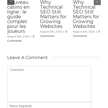
Nouveau
Why
Why
casino en
Technical
Technical
ligne : le
SEO Still
SEO Still
S
guide
Matters for
Matters for
M
complet
Growing
Growing
pour les
Websites
Websites
joueurs
August 6th, 2026
|
0
August 6th, 2026
|
0
A
Comments
Comments
C
August 6th, 2026
|
0
Comments
Leave A Comment 