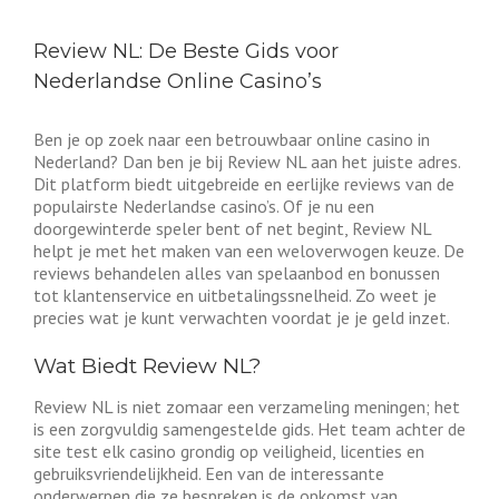
Review NL: De Beste Gids voor
Nederlandse Online Casino’s
Ben je op zoek naar een betrouwbaar online casino in
Nederland? Dan ben je bij Review NL aan het juiste adres.
Dit platform biedt uitgebreide en eerlijke reviews van de
populairste Nederlandse casino’s. Of je nu een
doorgewinterde speler bent of net begint, Review NL
helpt je met het maken van een weloverwogen keuze. De
reviews behandelen alles van spelaanbod en bonussen
tot klantenservice en uitbetalingssnelheid. Zo weet je
precies wat je kunt verwachten voordat je je geld inzet.
Wat Biedt Review NL?
Review NL is niet zomaar een verzameling meningen; het
is een zorgvuldig samengestelde gids. Het team achter de
site test elk casino grondig op veiligheid, licenties en
gebruiksvriendelijkheid. Een van de interessante
onderwerpen die ze bespreken is de opkomst van