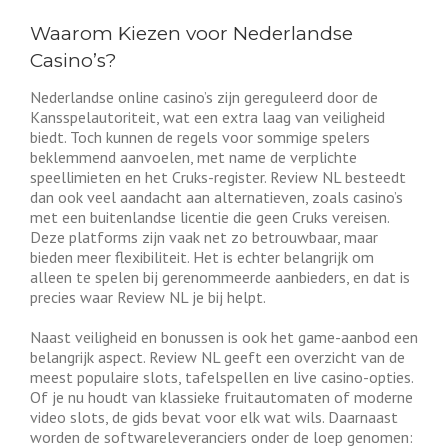
Waarom Kiezen voor Nederlandse
Casino’s?
Nederlandse online casino’s zijn gereguleerd door de
Kansspelautoriteit, wat een extra laag van veiligheid
biedt. Toch kunnen de regels voor sommige spelers
beklemmend aanvoelen, met name de verplichte
speellimieten en het Cruks-register. Review NL besteedt
dan ook veel aandacht aan alternatieven, zoals casino’s
met een buitenlandse licentie die geen Cruks vereisen.
Deze platforms zijn vaak net zo betrouwbaar, maar
bieden meer flexibiliteit. Het is echter belangrijk om
alleen te spelen bij gerenommeerde aanbieders, en dat is
precies waar Review NL je bij helpt.
Naast veiligheid en bonussen is ook het game-aanbod een
belangrijk aspect. Review NL geeft een overzicht van de
meest populaire slots, tafelspellen en live casino-opties.
Of je nu houdt van klassieke fruitautomaten of moderne
video slots, de gids bevat voor elk wat wils. Daarnaast
worden de softwareleveranciers onder de loep genomen: