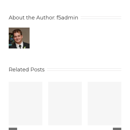
About the Author: 
f5admin
Related Posts