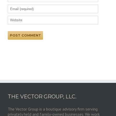
THE VECTOR GROUP, LLC.
The Vector Group is a boutique advisory firm serving
privately held and family-owned businesses. We work