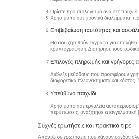
Ορίστε προϋπολογισμό ανά σετ παιχνιδιώ
Χρησιμοποίησε χρονικά διαλείμματα: π.χ
Επιβεβαίωση ταυτότητας και ασφάλ
Θα σου ζητηθούν έγγραφα για επαλήθευση
κρυπτογράφηση. Διατήρησε τους κωδικού
Επιλογές πληρωμής και γρήγορες α
Διάλεξε μεθόδους που προσφέρουν γρήγορ
διαφορετικά πλεονεκτήματα και κόστος. 
Υπεύθυνο παιχνίδι
Χρησιμοποίησε εργαλεία αυτοπεριορισμού
περιπτώσεις, αναζήτησε επαγγελματική 
Συχνές ερωτήσεις και πρακτικά tips
Απαντώ σε ερωτήσεις που κάνουν σχεδόν όλο