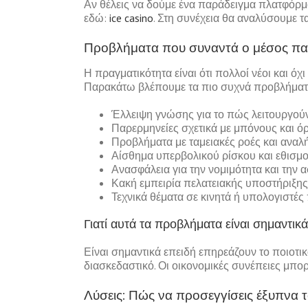
Αν θέλεις να δούμε ένα παράδειγμα πλατφόρμα
εδώ:
ice casino
. Στη συνέχεια θα αναλύσουμε τ
Προβλήματα που συναντά ο μέσος πα
Η πραγματικότητα είναι ότι πολλοί νέοι και όχ
Παρακάτω βλέπουμε τα πιο συχνά προβλήματ
Έλλειψη γνώσης για το πώς λειτουργούν τα
Παρερμηνείες σχετικά με μπόνους και όρ
Προβλήματα με ταμειακές ροές και αναλή
Αίσθημα υπερβολικού ρίσκου και εθισμο
Ανασφάλεια για την νομιμότητα και την 
Κακή εμπειρία πελατειακής υποστήριξης
Τεχνικά θέματα σε κινητά ή υπολογιστές 
Γιατί αυτά τα προβλήματα είναι σημαντικά
Είναι σημαντικά επειδή επηρεάζουν το ποιοτικό
διασκεδαστικό. Οι οικονομικές συνέπειες μπορ
Λύσεις: Πώς να προσεγγίσεις έξυπνα τ