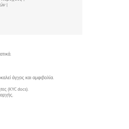
ών |
ατικά.
καλεί άγχος και αμφιβολία.
ες (KYC docs).
αρχής.