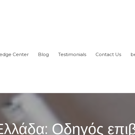
edge Center
Blog
Testimonials
Contact Us
b
Ελλάδα: Οδηγός επι