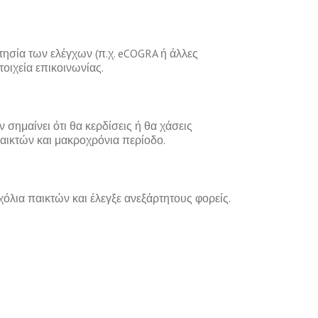
τησία των ελέγχων (π.χ. eCOGRA ή άλλες
οιχεία επικοινωνίας.
 σημαίνει ότι θα κερδίσεις ή θα χάσεις
παικτών και μακροχρόνια περίοδο.
χόλια παικτών και έλεγξε ανεξάρτητους φορείς.