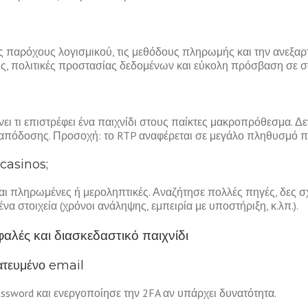
ους παρόχους λογισμικού, τις μεθόδους πληρωμής και την ανεξαρ
ους, πολιτικές προστασίας δεδομένων και εύκολη πρόσβαση σε στ
ει τι επιστρέφει ένα παιχνίδι στους παίκτες μακροπρόθεσμα. Δεν
ης απόδοσης. Προσοχή: το RTP αναφέρεται σε μεγάλο πληθυσμό 
 casinos;
είναι πληρωμένες ή μεροληπτικές. Αναζήτησε πολλές πηγές, δες σ
α στοιχεία (χρόνοι ανάληψης, εμπειρία με υποστήριξη, κ.λπ.).
αλές και διασκεδαστικό παιχνίδι
ατευμένο email
ssword και ενεργοποίησε την 2FA αν υπάρχει δυνατότητα.