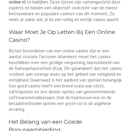
online nl
te bekijken. Deze lijsten zijn samengesteld door
experts en bieden een objectief overzicht van de meest
betrouwbare en populaire casino’s van dit moment. Zo
weet je zeker dat je bij een veilig en eerlijk casino speelt.
Waar Moet Je Op Letten Bij Een Online
Casino?
Bij het beoordelen van een online casino zijn er een
aantal cruciale factoren. Allereerst moet het casino
beschikken over een geldige vergunning, bijvoorbeeld van
de Kansspelautoriteit (Ksa). Dit garandeert dat het casino
voldoet aan strenge eisen op het gebied van veiligheid en
eerlijkheid. Daarnaast is het aanbod van spellen belangrijk.
Een goed casino heeft een breed scala aan slots,
tafelspellen en live dealer opties van gerenommeerde
softwareontwikkelaars. Ook de klantenservice en de
betaalmethoden spelen een grote rol in de algehele
ervaring.
Het Belang van een Goede
Bonusaambieding