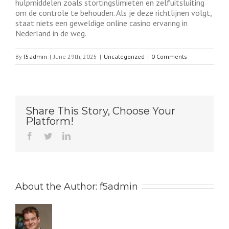
hulpmiddelen zoals stortingslimieten en zelfuitsluiting
om de controle te behouden. Als je deze richtlijnen volgt,
staat niets een geweldige online casino ervaring in
Nederland in de weg.
By
f5admin
|
June 29th, 2025
|
Uncategorized
|
0 Comments
Share This Story, Choose Your
Platform!
About the Author: 
f5admin