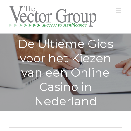
De Ultieme Gids
voor het Kiezen
van een Online
Casino in
Nederland