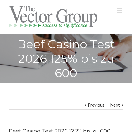
Beef Casino Test
2026 125% bis zu
600
Previous
Next
Beef Casino Test 2026 125% bis zu 600