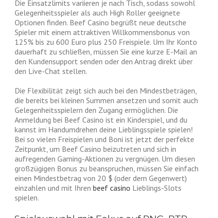
Die Einsatzlimits variieren je nach Tisch, sodass sowohl
Gelegenheitsspieler als auch High Roller geeignete
Optionen finden. Beef Casino begrüßt neue deutsche
Spieler mit einem attraktiven Willkommensbonus von
125% bis zu 600 Euro plus 250 Freispiele. Um Ihr Konto
dauerhaft zu schließen, müssen Sie eine kurze E-Mail an
den Kundensupport senden oder den Antrag direkt über
den Live-Chat stellen.
Die Flexibilität zeigt sich auch bei den Mindestbeträgen,
die bereits bei kleinen Summen ansetzen und somit auch
Gelegenheitsspielern den Zugang ermöglichen. Die
Anmeldung bei Beef Casino ist ein Kinderspiel, und du
kannst im Handumdrehen deine Lieblingsspiele spielen!
Bei so vielen Freispielen und Boni ist jetzt der perfekte
Zeitpunkt, um Beef Casino beizutreten und sich in
aufregenden Gaming-Aktionen zu vergnügen. Um diesen
großzügigen Bonus zu beanspruchen, müssen Sie einfach
einen Mindestbetrag von 20 $ (oder dem Gegenwert)
einzahlen und mit Ihren
beef casino
Lieblings-Slots
spielen.